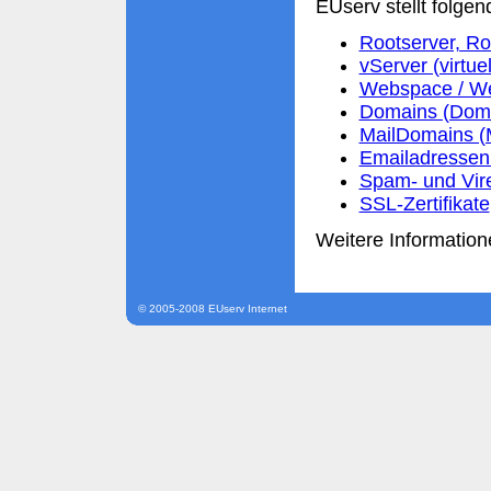
EUserv stellt folgen
Rootserver, Ro
vServer (virtue
Webspace / We
Domains (Domai
MailDomains (
Emailadressen 
Spam- und Vir
SSL-Zertifikate
Weitere Information
© 2005-2008 EUserv Internet